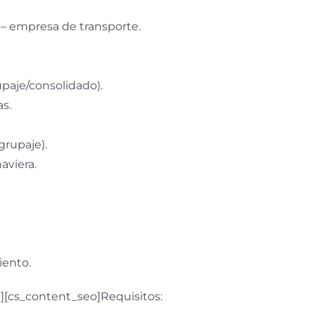
 – empresa de transporte.
upaje/consolidado).
s.
grupaje).
aviera.
iento.
 ][cs_content_seo]Requisitos: