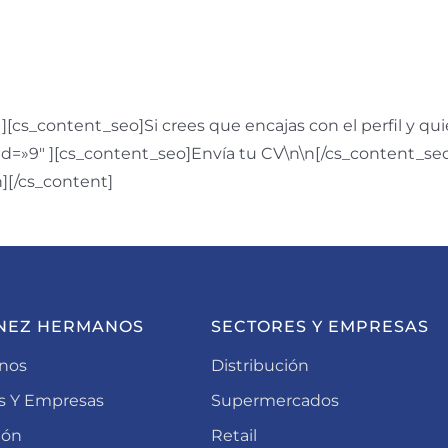
][cs_content_seo]Si crees que encajas con el perfil y qu
id=»9″ ][cs_content_seo]Envía tu CV\n\n[/cs_content_s
][/cs_content]
NEZ HERMANOS
SECTORES Y EMPRESAS
nos
Distribución
s Y Empresas
Supermercados
ión
Retail