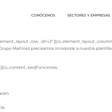
CONÓCENOS
SECTORES Y EMPRESAS
element_layout_row _id=»2″ ][cs_element_layout_column 
rupo Martínez precisamos incorporar a nuestra plantilla
 ][cs_content_seo]Funciones:
acén.
ía.