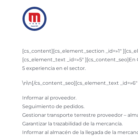
Saltar
al
contenido
[cs_content][cs_element_section _id=»1″ ][cs_
[cs_element_text _id=»5″ ][cs_content_seo]En G
5 experiencia en el sector.
\n\n[/cs_content_seo][cs_element_text _id=»6″
Informar al proveedor.
Seguimiento de pedidos.
Gestionar transporte terrestre proveedor – alm
Garantizar la trazabilidad de la mercancía.
Informar al almacén de la llegada de la mercanc