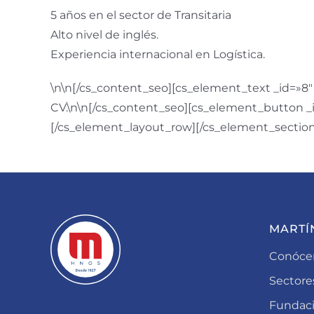
5 años en el sector de Transitaria
Alto nivel de inglés.
Experiencia internacional en Logística.
\n\n[/cs_content_seo][cs_element_text _id=»8″ 
CV.\n\n[/cs_content_seo][cs_element_button _
[/cs_element_layout_row][/cs_element_section
MARTÍ
Conóce
Sectore
Fundac