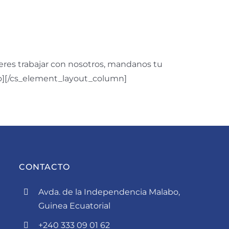
ieres trabajar con nosotros, mandanos tu
eo][/cs_element_layout_column]
CONTACTO
Avda. de la Independencia Malabo,
Guinea Ecuatorial
+240 333 09 01 62