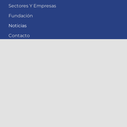
Fundación
Noticias
Contacto
SECTORES Y EMPRESAS
Distribución
Supermercados
Retail
Hotel
Restauración
CONTACTO
Avda. de la Independencia Malabo, Guinea
Ecuatorial