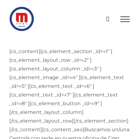
Saltar
al
contenido
[cs_content][cs_element_section _id=»1″ ]
[cs_element_layout_row _id=»2″ ]
[cs_element_layout_column _id=»3″ ]
[cs_element_image _id=»4″ ][cs_element_text
_id=»5″ ][cs_element_text _id=»6″ ]
[cs_element_text _id=»7″ ][cs_element_text
_id=»8″ ][cs_element_button _id=»9″ ]
[/cs_element_layout_column]
[/cs_element_layout_row][/cs_element_section]
[/cs_content][cs_content_seo]Buscamos un/una
Gestor/a con sede en nuestra oficina de Gran