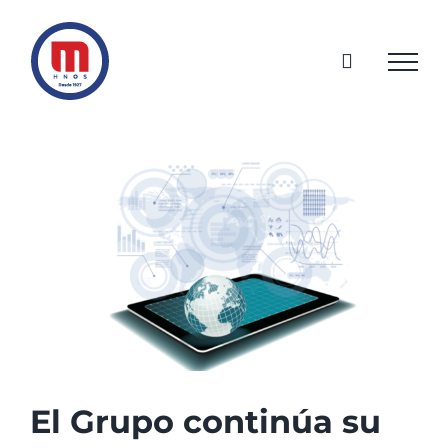
Saltar
al
contenido
Ver
imagen
más
grande
El Grupo continúa su