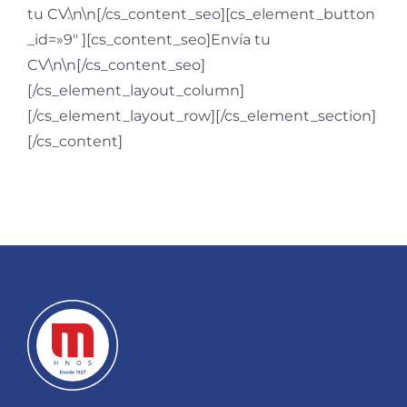
tu CV.\n\n[/cs_content_seo][cs_element_button
_id=»9″ ][cs_content_seo]Envía tu
CV\n\n[/cs_content_seo]
[/cs_element_layout_column]
[/cs_element_layout_row][/cs_element_section]
[/cs_content]