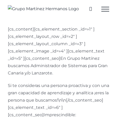
Saltar
al
contenido
[cs_content][cs_element_section _id=»1″ ]
[cs_element_layout_row _id=»2″ ]
[cs_element_layout_column _id=»3″ ]
[cs_element_image _id=»4″ ][cs_element_text
_id=»5″ ][cs_content_seo]En Grupo Martínez
buscamos Administrador de Sistemas para Gran
Canaria y/o Lanzarote.
Si te consideras una persona proactiva y con una
gran capacidad de aprendizaje y analítica ¡eres la
persona que buscamos!\n\n[/cs_content_seo]
[cs_element_text _id=»6″ ]
[cs_content_seo]Imprescindible: