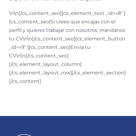
\n\n[/cs_content_seo][cs_element_text _id=»8″ ]
[cs_content_seo]Si crees que encajas con el
perfil y quieres trabajar con nosotros, mandanos
tu CV.\n\n[/cs_content_seo][cs_element_button
_id=»9″ ][cs_content_seo]Envía tu
CV\n\n[/cs_content_seo]
[/cs_element_layout_column]
[/cs_element_layout_row][/cs_element_section]
[/cs_content]