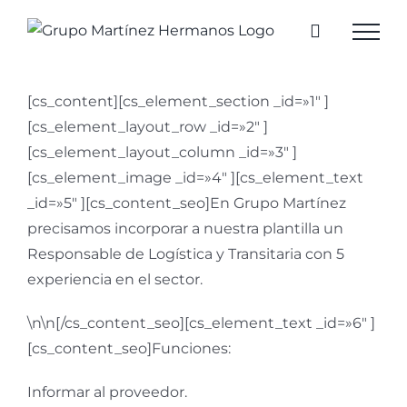
Saltar
al
contenido
[cs_content][cs_element_section _id=»1″ ]
[cs_element_layout_row _id=»2″ ]
[cs_element_layout_column _id=»3″ ]
[cs_element_image _id=»4″ ][cs_element_text
_id=»5″ ][cs_content_seo]En Grupo Martínez
precisamos incorporar a nuestra plantilla un
Responsable de Logística y Transitaria con 5
experiencia en el sector.
\n\n[/cs_content_seo][cs_element_text _id=»6″ ]
[cs_content_seo]Funciones:
Informar al proveedor.