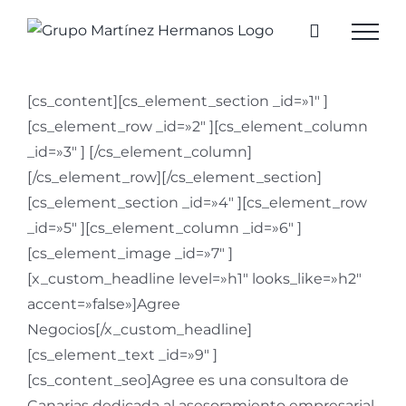
Saltar
al
contenido
[cs_content][cs_element_section _id=»1″ ]
[cs_element_row _id=»2″ ][cs_element_column
_id=»3″ ] [/cs_element_column]
[/cs_element_row][/cs_element_section]
[cs_element_section _id=»4″ ][cs_element_row
_id=»5″ ][cs_element_column _id=»6″ ]
[cs_element_image _id=»7″ ]
[x_custom_headline level=»h1″ looks_like=»h2″
accent=»false»]Agree
Negocios[/x_custom_headline]
[cs_element_text _id=»9″ ]
[cs_content_seo]Agree es una consultora de
Canarias dedicada al asesoramiento empresarial,