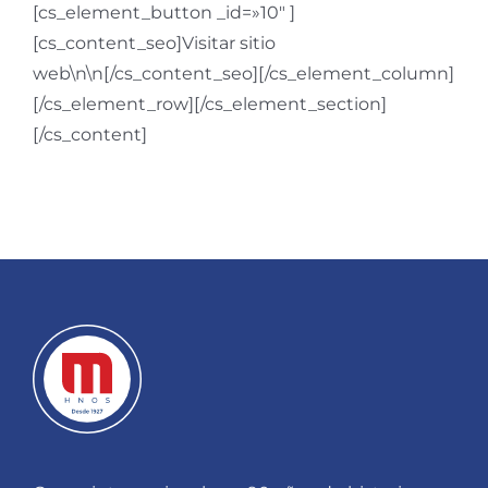
[cs_element_button _id=»10″ ]
[cs_content_seo]Visitar sitio
web\n\n[/cs_content_seo][/cs_element_column]
[/cs_element_row][/cs_element_section]
[/cs_content]