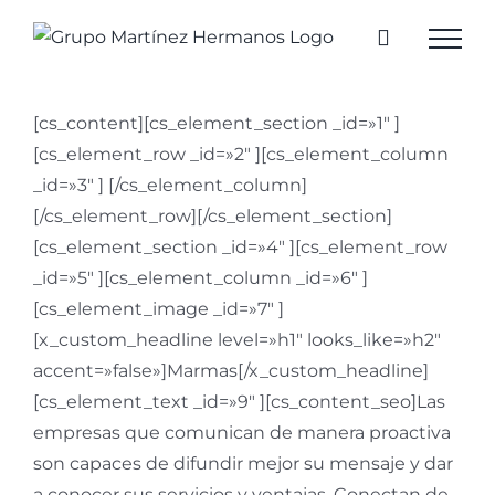
Saltar
al
contenido
[cs_content][cs_element_section _id=»1″ ]
[cs_element_row _id=»2″ ][cs_element_column
_id=»3″ ] [/cs_element_column]
[/cs_element_row][/cs_element_section]
[cs_element_section _id=»4″ ][cs_element_row
_id=»5″ ][cs_element_column _id=»6″ ]
[cs_element_image _id=»7″ ]
[x_custom_headline level=»h1″ looks_like=»h2″
accent=»false»]Marmas[/x_custom_headline]
[cs_element_text _id=»9″ ][cs_content_seo]Las
empresas que comunican de manera proactiva
son capaces de difundir mejor su mensaje y dar
a conocer sus servicios y ventajas. Conectan de