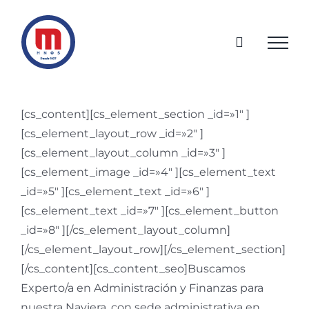
Saltar
al
contenido
[cs_content][cs_element_section _id=»1″ ]
[cs_element_layout_row _id=»2″ ]
[cs_element_layout_column _id=»3″ ]
[cs_element_image _id=»4″ ][cs_element_text
_id=»5″ ][cs_element_text _id=»6″ ]
[cs_element_text _id=»7″ ][cs_element_button
_id=»8″ ][/cs_element_layout_column]
[/cs_element_layout_row][/cs_element_section]
[/cs_content][cs_content_seo]Buscamos
Experto/a en Administración y Finanzas para
nuestra Naviera, con sede administrativa en