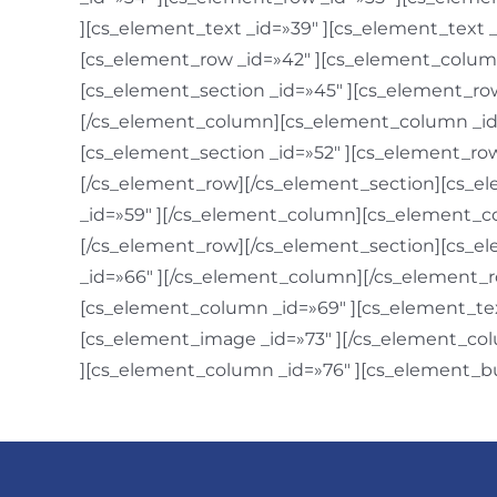
][cs_element_text _id=»39″ ][cs_element_text 
[cs_element_row _id=»42″ ][cs_element_column
[cs_element_section _id=»45″ ][cs_element_row
[/cs_element_column][cs_element_column _id=
[cs_element_section _id=»52″ ][cs_element_row
[/cs_element_row][/cs_element_section][cs_el
_id=»59″ ][/cs_element_column][cs_element_co
[/cs_element_row][/cs_element_section][cs_el
_id=»66″ ][/cs_element_column][/cs_element_r
[cs_element_column _id=»69″ ][cs_element_tex
[cs_element_image _id=»73″ ][/cs_element_col
][cs_element_column _id=»76″ ][cs_element_bu