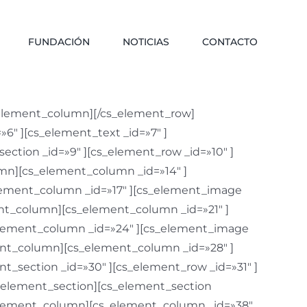
FUNDACIÓN
NOTICIAS
CONTACTO
s_element_column][/cs_element_row]
6″ ][cs_element_text _id=»7″ ]
ction _id=»9″ ][cs_element_row _id=»10″ ]
umn][cs_element_column _id=»14″ ]
element_column _id=»17″ ][cs_element_image
ent_column][cs_element_column _id=»21″ ]
element_column _id=»24″ ][cs_element_image
ent_column][cs_element_column _id=»28″ ]
_section _id=»30″ ][cs_element_row _id=»31″ ]
s_element_section][cs_element_section
s_element_column][cs_element_column _id=»38″