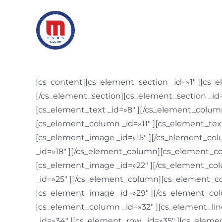
Saltar
al
contenido
[cs_content][cs_element_section _id=»1″ ][cs
[/cs_element_section][cs_element_section _id=
[cs_element_text _id=»8″ ][/cs_element_colum
[cs_element_column _id=»11″ ][cs_element_text
[cs_element_image _id=»15″ ][/cs_element_co
_id=»18″ ][/cs_element_column][cs_element_co
[cs_element_image _id=»22″ ][/cs_element_co
_id=»25″ ][/cs_element_column][cs_element_c
[cs_element_image _id=»29″ ][/cs_element_col
[cs_element_column _id=»32″ ][cs_element_lin
_id=»34″ ][cs_element_row _id=»35″ ][cs_elem