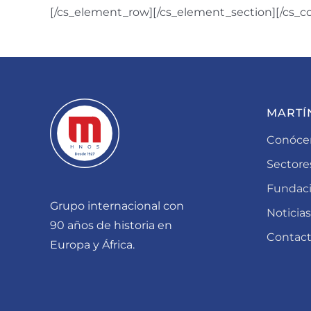
[/cs_element_row][/cs_element_section][/cs_c
MARTÍ
Conóce
Sectore
Fundac
Grupo internacional con
Noticias
90 años de historia en
Contac
Europa y África.