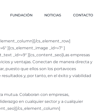
FUNDACIÓN
NOTICIAS
CONTACTO
s_element_column][/cs_element_row]
»6″ ][cs_element_image _id=»7″ ]
t_text _id=»9″ ][cs_content_seo]Las empresas
icios y ventajas. Conectan de manera directa y
ar, puesto que ellos son los portavoces
esultados y, por tanto, en el éxito y viabilidad
nza mutua. Colaboran con empresas,
iderazgo en cualquier sector y a cualquier
ntent_seo][/cs_element_column]