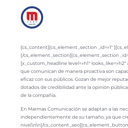
Saltar
al
contenido
[cs_content][cs_element_section _id=»1″ ][cs
[/cs_element_section][cs_element_section _id=
[x_custom_headline level=»h1″ looks_like=»h2
que comunican de manera proactiva son capaces
eficaz con sus públicos. Gozan de mejor reputa
dotados de credibilidad ante la opinión pública.
de la compañía.
En Marmas Comunicación se adaptan a las neces
independientemente de su tamaño, ya que creen 
nivel.\n\n[/cs_content_seo][cs_element_button