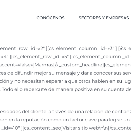
CONÓCENOS
SECTORES Y EMPRESAS
_element_row _id=»2″ ][cs_element_column _id=»3″ ] [/c
»4″ ][cs_element_row _id=»5″ ][cs_element_column _id=
″ accent=»false»]Marmas[/x_custom_headline][cs_elemen
 de difundir mejor su mensaje y dar a conocer sus serv
ción y no necesitan esperar a que otros hablen en su lug
 Todo ello repercute de manera positiva en su cuenta de r
idades del cliente, a través de una relación de confia
en la reputación como un factor clave para lograr un l
 _id=»10″ ][cs_content_seo]Visitar sitio web\n\n[/cs_co